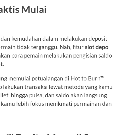
aktis Mulai
an dan kemudahan dalam melakukan deposit
rmain tidak terganggu. Nah, fitur
slot depo
hkan para pemain melakukan pengisian saldo
t.
ung memulai petualangan di Hot to Burn™
 lakukan transaksi lewat metode yang kamu
allet, hingga pulsa, dan saldo akan langsung
u kamu lebih fokus menikmati permainan dan