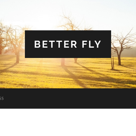
BETTER FLY
SS