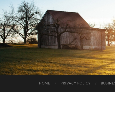
HOME
PRIVACY POLICY
BUSINE