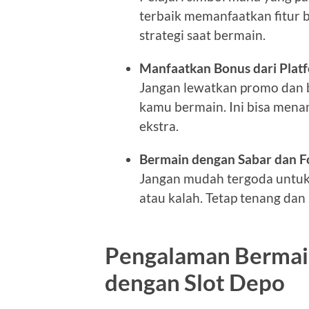
terbaik memanfaatkan fitur
strategi saat bermain.
Manfaatkan Bonus dari Platf
Jangan lewatkan promo dan b
kamu bermain. Ini bisa men
ekstra.
Bermain dengan Sabar dan F
Jangan mudah tergoda untuk
atau kalah. Tetap tenang dan
Pengalaman Berma
dengan Slot Depo