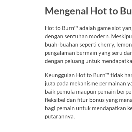
Mengenal Hot to B
Hot to Burn™ adalah game slot yan
dengan sentuhan modern. Meskipu
buah-buahan seperti cherry, lemon
pengalaman bermain yang seru dan
dengan peluang untuk mendapatka
Keunggulan Hot to Burn™ tidak hany
juga pada mekanisme permainan y
baik pemula maupun pemain berpe
fleksibel dan fitur bonus yang me
bagi pemain untuk mendapatkan ke
putarannya.