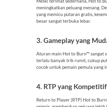
Meski terlihat sederhana, Hot to B
meningkatkan peluang menang. Deng
yang memicu putaran gratis, kes
besar sangat terbuka lebar.
3. Gameplay yang Mud
Aturan main Hot to Burn™ sangat s
terlalu banyak trik rumit, cukup put
cocok untuk pemain pemula yang in
4. RTP yang Kompetitif
Return to Player (RTP) Hot to Bur
sejenis, memberikan peluang lebi