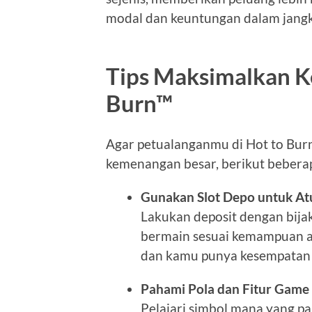
modal dan keuntungan dalam jangk
Tips Maksimalkan K
Burn™
Agar petualanganmu di Hot to Bur
kemenangan besar, berikut beberap
Gunakan Slot Depo untuk At
Lakukan deposit dengan bija
bermain sesuai kemampuan ag
dan kamu punya kesempatan 
Pahami Pola dan Fitur Game
Pelajari simbol mana yang 