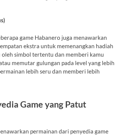
s)
beberapa game Habanero juga menawarkan
sempatan ekstra untuk memenangkan hadiah
u oleh simbol tertentu dan memberi kamu
atau memutar gulungan pada level yang lebih
 permainan lebih seru dan memberi lebih
edia Game yang Patut
enawarkan permainan dari penyedia game