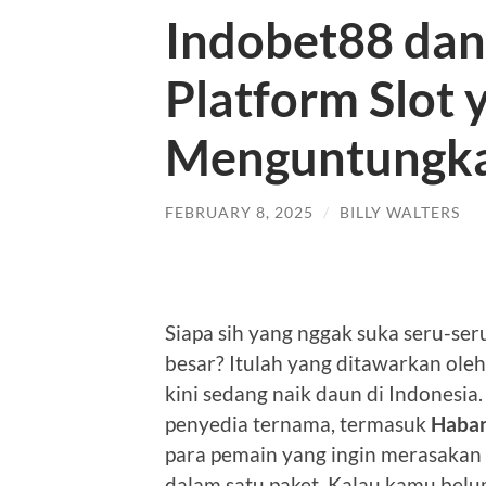
Indobet88 dan
Platform Slot 
Menguntungkan
FEBRUARY 8, 2025
/
BILLY WALTERS
Siapa sih yang nggak suka seru-se
besar? Itulah yang ditawarkan ole
kini sedang naik daun di Indonesia
penyedia ternama, termasuk
Haba
para pemain yang ingin merasakan
dalam satu paket. Kalau kamu be