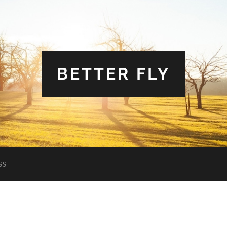
BETTER FLY
SS