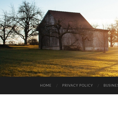
HOME
PRIVACY POLICY
BUSINE