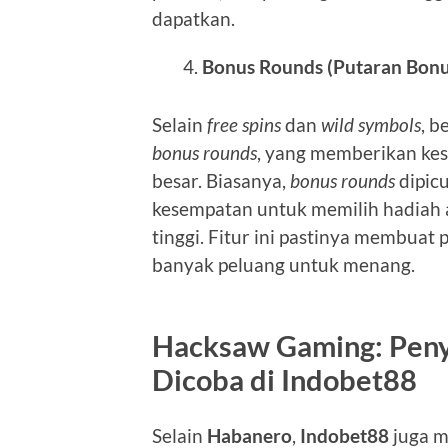
dapatkan.
Bonus Rounds (Putaran Bonu
Selain
free spins
dan
wild symbols
, 
bonus rounds
, yang memberikan ke
besar. Biasanya,
bonus rounds
dipic
kesempatan untuk memilih hadiah 
tinggi. Fitur ini pastinya membuat
banyak peluang untuk menang.
Hacksaw Gaming: Peny
Dicoba di Indobet88
Selain
Habanero
,
Indobet88
juga m