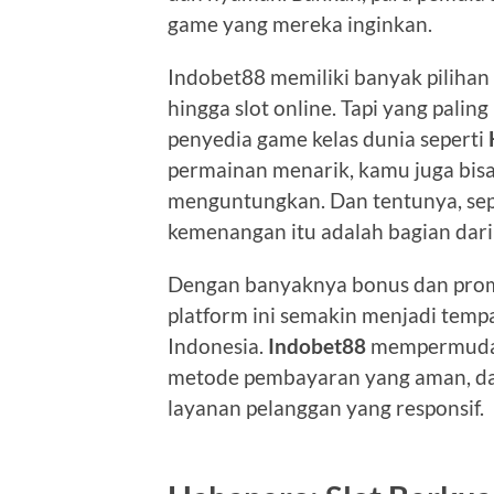
game yang mereka inginkan.
Indobet88 memiliki banyak pilihan
hingga slot online. Tapi yang paling
penyedia game kelas dunia seperti
permainan menarik, kamu juga bi
menguntungkan. Dan tentunya, sepe
kemenangan itu adalah bagian dari
Dengan banyaknya bonus dan prom
platform ini semakin menjadi tempat
Indonesia.
Indobet88
mempermudah
metode pembayaran yang aman, dan
layanan pelanggan yang responsif.