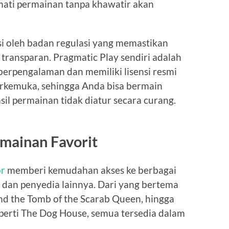
mati permainan tanpa khawatir akan
awasi oleh badan regulasi yang memastikan
 transparan. Pragmatic Play sendiri adalah
erpengalaman dan memiliki lisensi resmi
erkemuka, sehingga Anda bisa bermain
il permainan tidak diatur secara curang.
mainan Favorit
or
memberi kemudahan akses ke berbagai
y dan penyedia lainnya. Dari yang bertema
nd the Tomb of the Scarab Queen, hingga
perti The Dog House, semua tersedia dalam