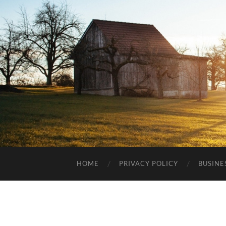
HOME
PRIVACY POLICY
BUSINE