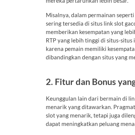
mereka pertaruhkan lebih besar.
Misalnya, dalam permainan seperti
sering tersedia di situs link slot g
memberikan kesempatan yang lebih
RTP yang lebih tinggi di situs-situ
karena pemain memiliki kesempata
dibandingkan dengan situs yang m
2. Fitur dan Bonus ya
Keunggulan lain dari bermain di li
menarik yang ditawarkan. Pragmat
slot yang menarik, tetapi juga dil
dapat meningkatkan peluang mena