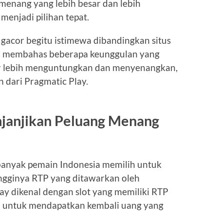
 menang yang lebih besar dan lebih
menjadi pilihan tepat.
 gacor begitu istimewa dibandingkan situs
akan membahas beberapa keunggulan yang
or lebih menguntungkan dan menyenangkan,
 dari Pragmatic Play.
njanjikan Peluang Menang
banyak pemain Indonesia memilih untuk
tingginya RTP yang ditawarkan oleh
lay dikenal dengan slot yang memiliki RTP
in untuk mendapatkan kembali uang yang