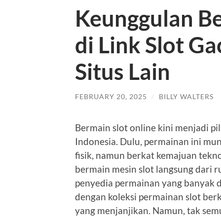
Keunggulan Be
di Link Slot G
Situs Lain
FEBRUARY 20, 2025
/
BILLY WALTERS
Bermain slot online kini menjadi p
Indonesia. Dulu, permainan ini mun
fisik, namun berkat kemajuan tekno
bermain mesin slot langsung dari r
penyedia permainan yang banyak di
dengan koleksi permainan slot berk
yang menjanjikan. Namun, tak sem