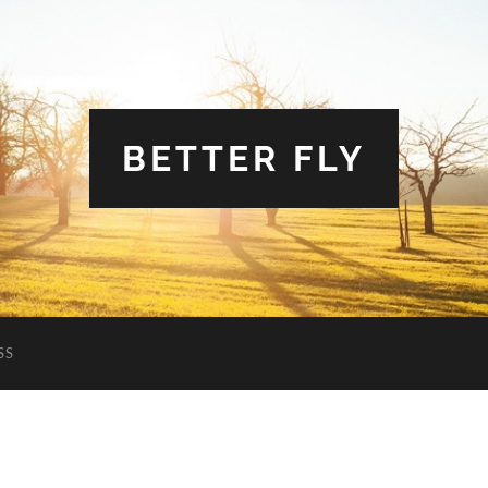
BETTER FLY
SS