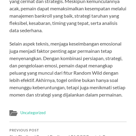
yang cermat dan strategis. Meskipun kemunculannya
acak, pemain dapat memaksimalkan kesempatan melalui
manajemen bankroll yang baik, strategi taruhan yang
fleksibel, kesabaran, timing yang tepat, serta analisis
data sederhana.
Selain aspek teknis, menjaga keseimbangan emosional
juga menjadi faktor penting agar permainan tetap
menyenangkan. Dengan kombinasi persiapan, strategi,
dan pengelolaan emosi, pemain dapat menangkap
peluang yang muncul dari fitur Random Wild dengan
lebih efektif. Akhirnya, togel online bukan hanya soal
menunggu keberuntungan, tetapi juga menikmati setiap
momen dan strategi yang dijalankan dalam permainan.
Uncategorized
PREVIOUS POST