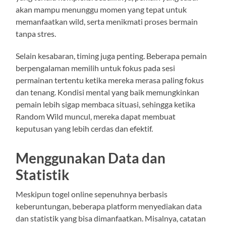
akan mampu menunggu momen yang tepat untuk
memanfaatkan wild, serta menikmati proses bermain
tanpa stres.
Selain kesabaran, timing juga penting. Beberapa pemain
berpengalaman memilih untuk fokus pada sesi
permainan tertentu ketika mereka merasa paling fokus
dan tenang. Kondisi mental yang baik memungkinkan
pemain lebih sigap membaca situasi, sehingga ketika
Random Wild muncul, mereka dapat membuat
keputusan yang lebih cerdas dan efektif.
Menggunakan Data dan
Statistik
Meskipun togel online sepenuhnya berbasis
keberuntungan, beberapa platform menyediakan data
dan statistik yang bisa dimanfaatkan. Misalnya, catatan