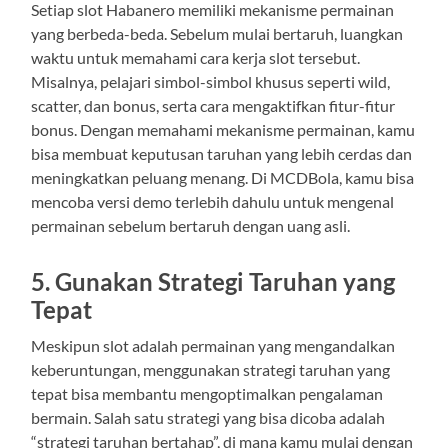
Setiap slot Habanero memiliki mekanisme permainan
yang berbeda-beda. Sebelum mulai bertaruh, luangkan
waktu untuk memahami cara kerja slot tersebut.
Misalnya, pelajari simbol-simbol khusus seperti wild,
scatter, dan bonus, serta cara mengaktifkan fitur-fitur
bonus. Dengan memahami mekanisme permainan, kamu
bisa membuat keputusan taruhan yang lebih cerdas dan
meningkatkan peluang menang. Di MCDBola, kamu bisa
mencoba versi demo terlebih dahulu untuk mengenal
permainan sebelum bertaruh dengan uang asli.
5.
Gunakan Strategi Taruhan yang
Tepat
Meskipun slot adalah permainan yang mengandalkan
keberuntungan, menggunakan strategi taruhan yang
tepat bisa membantu mengoptimalkan pengalaman
bermain. Salah satu strategi yang bisa dicoba adalah
“strategi taruhan bertahap”, di mana kamu mulai dengan