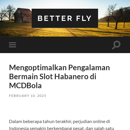
BETTER FLY
Toggle
Toggle
search
mobile
field
menu
Mengoptimalkan Pengalaman
Bermain Slot Habanero di
MCDBola
FEBRUARY 10, 2025
Dalam beberapa tahun terakhir, perjudian online di
Indonesia semakin berkembang pesat, dan salah satu