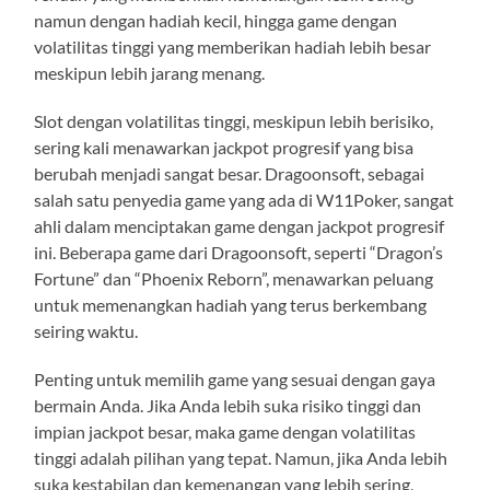
namun dengan hadiah kecil, hingga game dengan
volatilitas tinggi yang memberikan hadiah lebih besar
meskipun lebih jarang menang.
Slot dengan volatilitas tinggi, meskipun lebih berisiko,
sering kali menawarkan jackpot progresif yang bisa
berubah menjadi sangat besar. Dragoonsoft, sebagai
salah satu penyedia game yang ada di W11Poker, sangat
ahli dalam menciptakan game dengan jackpot progresif
ini. Beberapa game dari Dragoonsoft, seperti “Dragon’s
Fortune” dan “Phoenix Reborn”, menawarkan peluang
untuk memenangkan hadiah yang terus berkembang
seiring waktu.
Penting untuk memilih game yang sesuai dengan gaya
bermain Anda. Jika Anda lebih suka risiko tinggi dan
impian jackpot besar, maka game dengan volatilitas
tinggi adalah pilihan yang tepat. Namun, jika Anda lebih
suka kestabilan dan kemenangan yang lebih sering,