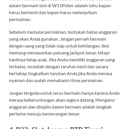
dalam bermain slot di W11Poker adalah tahu kapan
harus berhenti dan kapan harus melanjutkan
permainan.
Sebelum memulai permainan, tentukan batas anggaran
yang akan Anda gunakan. Jangan pernah bermain
dengan uang yang tidak siap untuk kehilangan. Slot
memang menawarkan peluang jackpot besar, tetapi
hasilnya tetap acak. Jika Anda memiliki anggaran yang
terbatas, mulailah dengan taruhan kecil dan secara
bertahap tingkatkan taruhan Anda jika Anda merasa
nyaman dan sudah memahami ritme permainan.
Jangan tergoda untuk terus bermain hanya karena Anda
merasa keberuntungan akan segera datang. Mengatur
anggaran dan disiplin dalam bermain adalah langkah
pertama menuju kemenangan besar.