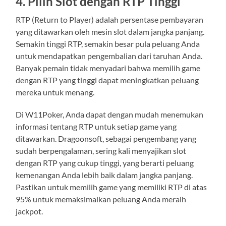
4. Pilih Slot dengan RTP Tinggi
RTP (Return to Player) adalah persentase pembayaran
yang ditawarkan oleh mesin slot dalam jangka panjang.
Semakin tinggi RTP, semakin besar pula peluang Anda
untuk mendapatkan pengembalian dari taruhan Anda.
Banyak pemain tidak menyadari bahwa memilih game
dengan RTP yang tinggi dapat meningkatkan peluang
mereka untuk menang.
Di W11Poker, Anda dapat dengan mudah menemukan
informasi tentang RTP untuk setiap game yang
ditawarkan. Dragoonsoft, sebagai pengembang yang
sudah berpengalaman, sering kali menyajikan slot
dengan RTP yang cukup tinggi, yang berarti peluang
kemenangan Anda lebih baik dalam jangka panjang.
Pastikan untuk memilih game yang memiliki RTP di atas
95% untuk memaksimalkan peluang Anda meraih
jackpot.