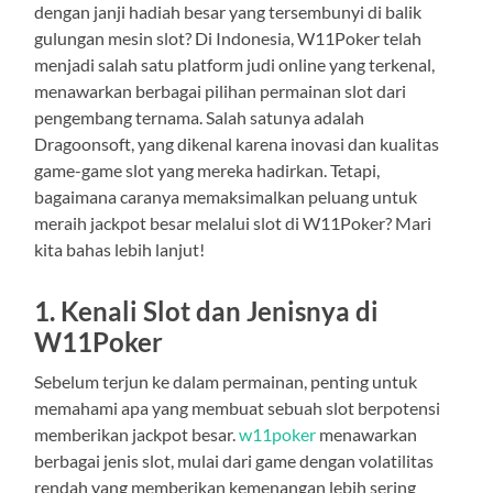
dengan janji hadiah besar yang tersembunyi di balik
gulungan mesin slot? Di Indonesia, W11Poker telah
menjadi salah satu platform judi online yang terkenal,
menawarkan berbagai pilihan permainan slot dari
pengembang ternama. Salah satunya adalah
Dragoonsoft, yang dikenal karena inovasi dan kualitas
game-game slot yang mereka hadirkan. Tetapi,
bagaimana caranya memaksimalkan peluang untuk
meraih jackpot besar melalui slot di W11Poker? Mari
kita bahas lebih lanjut!
1. Kenali Slot dan Jenisnya di
W11Poker
Sebelum terjun ke dalam permainan, penting untuk
memahami apa yang membuat sebuah slot berpotensi
memberikan jackpot besar.
w11poker
menawarkan
berbagai jenis slot, mulai dari game dengan volatilitas
rendah yang memberikan kemenangan lebih sering