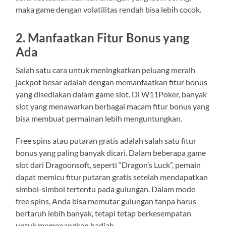
maka game dengan volatilitas rendah bisa lebih cocok.
2. Manfaatkan Fitur Bonus yang
Ada
Salah satu cara untuk meningkatkan peluang meraih
jackpot besar adalah dengan memanfaatkan fitur bonus
yang disediakan dalam game slot. Di W11Poker, banyak
slot yang menawarkan berbagai macam fitur bonus yang
bisa membuat permainan lebih menguntungkan.
Free spins atau putaran gratis adalah salah satu fitur
bonus yang paling banyak dicari. Dalam beberapa game
slot dari Dragoonsoft, seperti “Dragon’s Luck”, pemain
dapat memicu fitur putaran gratis setelah mendapatkan
simbol-simbol tertentu pada gulungan. Dalam mode
free spins, Anda bisa memutar gulungan tanpa harus
bertaruh lebih banyak, tetapi tetap berkesempatan
untuk memenangkan hadiah.