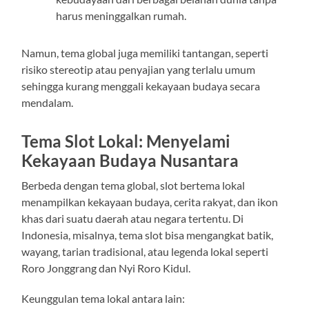
harus meninggalkan rumah.
Namun, tema global juga memiliki tantangan, seperti
risiko stereotip atau penyajian yang terlalu umum
sehingga kurang menggali kekayaan budaya secara
mendalam.
Tema Slot Lokal: Menyelami
Kekayaan Budaya Nusantara
Berbeda dengan tema global, slot bertema lokal
menampilkan kekayaan budaya, cerita rakyat, dan ikon
khas dari suatu daerah atau negara tertentu. Di
Indonesia, misalnya, tema slot bisa mengangkat batik,
wayang, tarian tradisional, atau legenda lokal seperti
Roro Jonggrang dan Nyi Roro Kidul.
Keunggulan tema lokal antara lain: