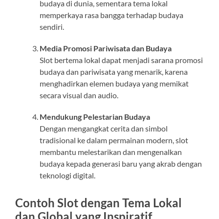
budaya di dunia, sementara tema lokal
memperkaya rasa bangga terhadap budaya
sendiri.
Media Promosi Pariwisata dan Budaya
Slot bertema lokal dapat menjadi sarana promosi
budaya dan pariwisata yang menarik, karena
menghadirkan elemen budaya yang memikat
secara visual dan audio.
Mendukung Pelestarian Budaya
Dengan mengangkat cerita dan simbol
tradisional ke dalam permainan modern, slot
membantu melestarikan dan mengenalkan
budaya kepada generasi baru yang akrab dengan
teknologi digital.
Contoh Slot dengan Tema Lokal
dan Global yang Inspiratif