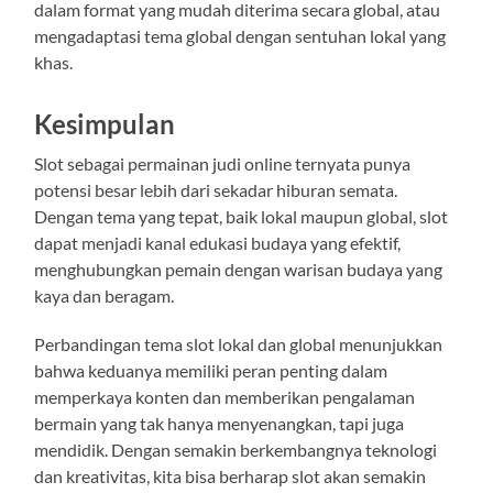
dalam format yang mudah diterima secara global, atau
mengadaptasi tema global dengan sentuhan lokal yang
khas.
Kesimpulan
Slot sebagai permainan judi online ternyata punya
potensi besar lebih dari sekadar hiburan semata.
Dengan tema yang tepat, baik lokal maupun global, slot
dapat menjadi kanal edukasi budaya yang efektif,
menghubungkan pemain dengan warisan budaya yang
kaya dan beragam.
Perbandingan tema slot lokal dan global menunjukkan
bahwa keduanya memiliki peran penting dalam
memperkaya konten dan memberikan pengalaman
bermain yang tak hanya menyenangkan, tapi juga
mendidik. Dengan semakin berkembangnya teknologi
dan kreativitas, kita bisa berharap slot akan semakin