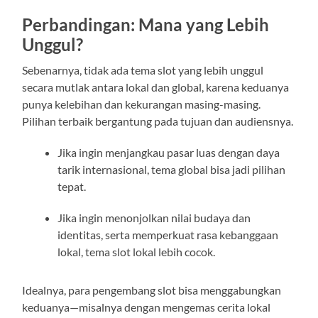
Perbandingan: Mana yang Lebih
Unggul?
Sebenarnya, tidak ada tema slot yang lebih unggul
secara mutlak antara lokal dan global, karena keduanya
punya kelebihan dan kekurangan masing-masing.
Pilihan terbaik bergantung pada tujuan dan audiensnya.
Jika ingin menjangkau pasar luas dengan daya
tarik internasional, tema global bisa jadi pilihan
tepat.
Jika ingin menonjolkan nilai budaya dan
identitas, serta memperkuat rasa kebanggaan
lokal, tema slot lokal lebih cocok.
Idealnya, para pengembang slot bisa menggabungkan
keduanya—misalnya dengan mengemas cerita lokal