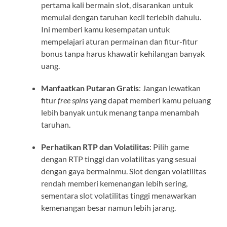
pertama kali bermain slot, disarankan untuk
memulai dengan taruhan kecil terlebih dahulu.
Ini memberi kamu kesempatan untuk
mempelajari aturan permainan dan fitur-fitur
bonus tanpa harus khawatir kehilangan banyak
uang.
Manfaatkan Putaran Gratis
: Jangan lewatkan
fitur
free spins
yang dapat memberi kamu peluang
lebih banyak untuk menang tanpa menambah
taruhan.
Perhatikan RTP dan Volatilitas
: Pilih game
dengan RTP tinggi dan volatilitas yang sesuai
dengan gaya bermainmu. Slot dengan volatilitas
rendah memberi kemenangan lebih sering,
sementara slot volatilitas tinggi menawarkan
kemenangan besar namun lebih jarang.