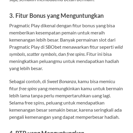
3.
Fitur Bonus yang Menguntungkan
Pragmatic Play dikenal dengan fitur bonus yang bisa
memberikan kesempatan pemain untuk meraih
kemenangan lebih besar. Banyak permainan slot dari
Pragmatic Play di SBObet menawarkan fitur seperti
wild
symbols
,
scatter symbols
, dan
free spins
. Fitur ini bisa
meningkatkan peluangmu untuk mendapatkan hadiah
yang lebih besar.
Sebagai contoh, di
Sweet Bonanza
, kamu bisa memicu
fitur
free spins
yang memungkinkan kamu untuk bermain
lebih lama tanpa perlu mempertaruhkan uang lagi.
Selama free spins, peluang untuk mendapatkan
kemenangan besar semakin besar, karena seringkali ada
pengali kemenangan yang dapat memperbesar hadiah.
4.
RTP yang Menguntungkan