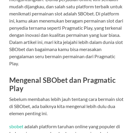
mudah dijangkau, dan salah satu platform terbaik untuk
menikmati permainan slot adalah SBObet. Di platform
ini, kamu akan menemukan beragam permainan slot dari
penyedia ternama seperti Pragmatic Play, yang terkenal
dengan inovasi dan kualitas permainan yang luar biasa.
Dalam artikel ini, mari kita jelajahi lebih dalam dunia slot
SBObet dan bagaimana kamu bisa merasakan
pengalaman seru bermain permainan dari Pragmatic
Play.
Mengenal SBObet dan Pragmatic
Play
Sebelum membahas lebih jauh tentang cara bermain slot
di SBObet, ada baiknya kita mengenal lebih dulu dua
elemen penting ini.
sbobet
adalah platform taruhan online yang populer di