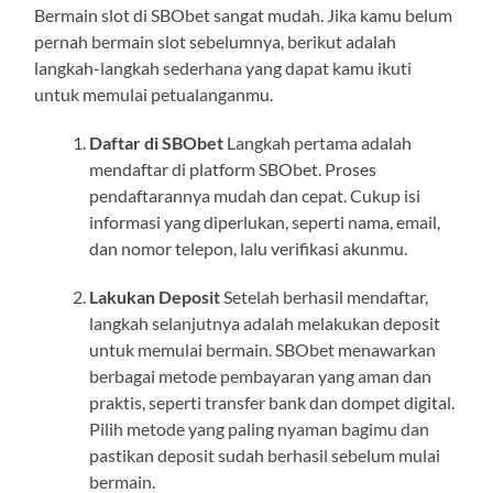
Bermain slot di SBObet sangat mudah. Jika kamu belum
pernah bermain slot sebelumnya, berikut adalah
langkah-langkah sederhana yang dapat kamu ikuti
untuk memulai petualanganmu.
Daftar di SBObet
Langkah pertama adalah
mendaftar di platform SBObet. Proses
pendaftarannya mudah dan cepat. Cukup isi
informasi yang diperlukan, seperti nama, email,
dan nomor telepon, lalu verifikasi akunmu.
Lakukan Deposit
Setelah berhasil mendaftar,
langkah selanjutnya adalah melakukan deposit
untuk memulai bermain. SBObet menawarkan
berbagai metode pembayaran yang aman dan
praktis, seperti transfer bank dan dompet digital.
Pilih metode yang paling nyaman bagimu dan
pastikan deposit sudah berhasil sebelum mulai
bermain.