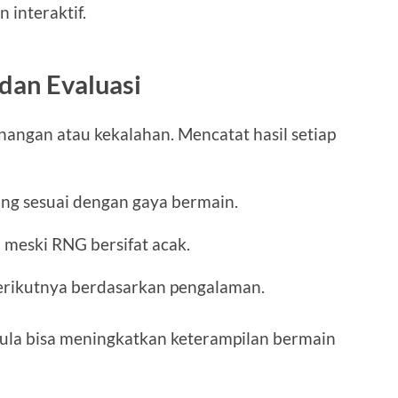
interaktif.
 dan Evaluasi
angan atau kekalahan. Mencatat hasil setiap
ing sesuai dengan gaya bermain.
eski RNG bersifat acak.
erikutnya berdasarkan pengalaman.
mula bisa meningkatkan keterampilan bermain