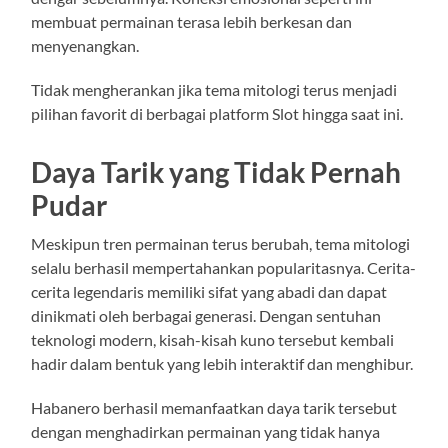
membuat permainan terasa lebih berkesan dan
menyenangkan.
Tidak mengherankan jika tema mitologi terus menjadi
pilihan favorit di berbagai platform Slot hingga saat ini.
Daya Tarik yang Tidak Pernah
Pudar
Meskipun tren permainan terus berubah, tema mitologi
selalu berhasil mempertahankan popularitasnya. Cerita-
cerita legendaris memiliki sifat yang abadi dan dapat
dinikmati oleh berbagai generasi. Dengan sentuhan
teknologi modern, kisah-kisah kuno tersebut kembali
hadir dalam bentuk yang lebih interaktif dan menghibur.
Habanero berhasil memanfaatkan daya tarik tersebut
dengan menghadirkan permainan yang tidak hanya