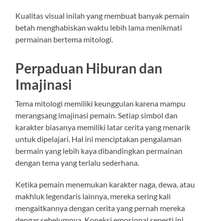
Kualitas visual inilah yang membuat banyak pemain
betah menghabiskan waktu lebih lama menikmati
permainan bertema mitologi.
Perpaduan Hiburan dan
Imajinasi
Tema mitologi memiliki keunggulan karena mampu
merangsang imajinasi pemain. Setiap simbol dan
karakter biasanya memiliki latar cerita yang menarik
untuk dipelajari. Hal ini menciptakan pengalaman
bermain yang lebih kaya dibandingkan permainan
dengan tema yang terlalu sederhana.
Ketika pemain menemukan karakter naga, dewa, atau
makhluk legendaris lainnya, mereka sering kali
mengaitkannya dengan cerita yang pernah mereka
dengar sebelumnya. Koneksi emosional seperti ini