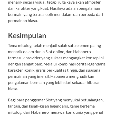
menarik secara visual, tetapi juga kaya akan atmosfer
dan karakter yang kuat. Hasilnya adalah pengalaman
bermain yang terasa lebih mendalam dan berbeda dari
permainan biasa.
Kesimpulan
Tema mitologi telah menjadi salah satu elemen paling
menarik dalam dunia Slot online, dan Habanero
termasuk provider yang sukses mengangkat konsep ini
dengan sangat baik. Melalui kombinasi cerita legendaris,
karakter ikonik, grafis berkualitas tinggi, dan suasana
permainan yang imersif, Habanero menghadirkan
pengalaman bermain yang lebih dari sekadar hiburan
biasa.
Bagi para penggemar Slot yang menyukai petualangan,
fantasi, dan kisah-kisah legendaris, game bertema
mitologi dari Habanero menawarkan dunia yang penuh