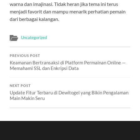
warna dan imajinasi. Tidak heran jika tema ini terus
menjadi favorit dan mampu menarik perhatian pemain
dari berbagai kalangan.
Uncategorized
PREVIOUS POST
Keamanan Bertransaksi di Platform Permainan Online —
Memahami SSL dan Enkripsi Data
NEXT POST
Update Fitur Terbaru di Dewitogel yang Bikin Pengalaman
Main Makin Seru