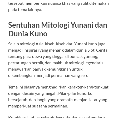
tersebut memberikan nuansa khas yang sulit ditemukan
pada tema lainnya.
Sentuhan Mitologi Yunani dan
Dunia Kuno
Selain mitologi Asia, kisah-kisah dari Yunani kuno juga
menjadi inspirasi yang menarik dalam dunia Slot. Cerita
tentang para dewa yang tinggal di puncak gunung,
pertarungan heroik, dan makhluk mitologi legendaris
menawarkan banyak kemungkinan untuk
dikembangkan menjadi permainan yang seru.
Tema ini biasanya menghadirkan karakter-karakter kuat
dengan desain yang megah. Pilar-pilar kuno, kuil
bersejarah, dan langit yang dramatis menjadi latar yang
memperkuat suasana permainan.
Kombinasi antara sejarah, legenda, dan visual modern