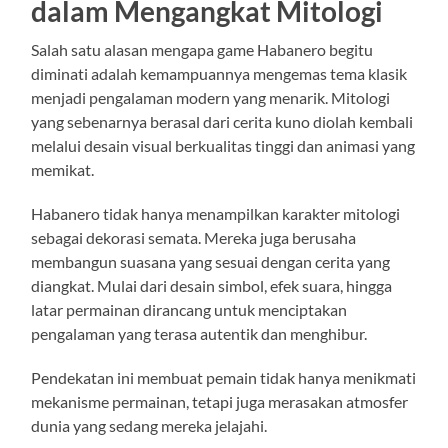
dalam Mengangkat Mitologi
Salah satu alasan mengapa game Habanero begitu
diminati adalah kemampuannya mengemas tema klasik
menjadi pengalaman modern yang menarik. Mitologi
yang sebenarnya berasal dari cerita kuno diolah kembali
melalui desain visual berkualitas tinggi dan animasi yang
memikat.
Habanero tidak hanya menampilkan karakter mitologi
sebagai dekorasi semata. Mereka juga berusaha
membangun suasana yang sesuai dengan cerita yang
diangkat. Mulai dari desain simbol, efek suara, hingga
latar permainan dirancang untuk menciptakan
pengalaman yang terasa autentik dan menghibur.
Pendekatan ini membuat pemain tidak hanya menikmati
mekanisme permainan, tetapi juga merasakan atmosfer
dunia yang sedang mereka jelajahi.