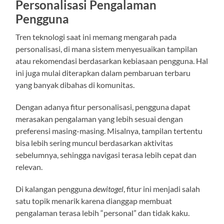
Personalisasi Pengalaman
Pengguna
Tren teknologi saat ini memang mengarah pada
personalisasi, di mana sistem menyesuaikan tampilan
atau rekomendasi berdasarkan kebiasaan pengguna. Hal
ini juga mulai diterapkan dalam pembaruan terbaru
yang banyak dibahas di komunitas.
Dengan adanya fitur personalisasi, pengguna dapat
merasakan pengalaman yang lebih sesuai dengan
preferensi masing-masing. Misalnya, tampilan tertentu
bisa lebih sering muncul berdasarkan aktivitas
sebelumnya, sehingga navigasi terasa lebih cepat dan
relevan.
Di kalangan pengguna
dewitogel
, fitur ini menjadi salah
satu topik menarik karena dianggap membuat
pengalaman terasa lebih “personal” dan tidak kaku.