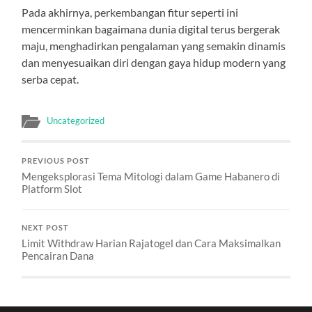
Pada akhirnya, perkembangan fitur seperti ini
mencerminkan bagaimana dunia digital terus bergerak
maju, menghadirkan pengalaman yang semakin dinamis
dan menyesuaikan diri dengan gaya hidup modern yang
serba cepat.
Uncategorized
PREVIOUS POST
Mengeksplorasi Tema Mitologi dalam Game Habanero di
Platform Slot
NEXT POST
Limit Withdraw Harian Rajatogel dan Cara Maksimalkan
Pencairan Dana