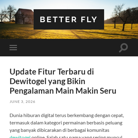
BETTER FLY
Toggle
Toggle
search
mobile
field
menu
Update Fitur Terbaru di
Dewitogel yang Bikin
Pengalaman Main Makin Seru
JUNE 3, 2026
Dunia hiburan digital terus berkembang dengan cepat,
termasuk dalam kategori permainan berbasis peluang
yang banyak dibicarakan di berbagai komunitas
dewitogel
online. Salah satu nama yang sering muncul