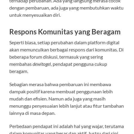
terhadap perubahan. Ada yang langsung merasa cocok
dengan pembaruan, ada juga yang membutuhkan waktu
untuk menyesuaikan diri.
Respons Komunitas yang Beragam
Seperti biasa, setiap perubahan dalam platform digital
akan memunculkan berbagai respons dari komunitas. Di
beberapa forum diskusi, termasuk yang sering
membahas
dewitogel
, pendapat pengguna cukup
beragam.
Sebagian merasa bahwa pembaruan ini membawa
dampak positif karena membuat penggunaan lebih
mudah dan efisien. Namun ada juga yang masih
menunggu penyesuaian lebih lanjut atau fitur tambahan
lainnya di masa depan.
Perbedaan pendapat ini adalah hal yang wajar, terutama
dalam komunitas yang besar dan aktif. Justru dari sini