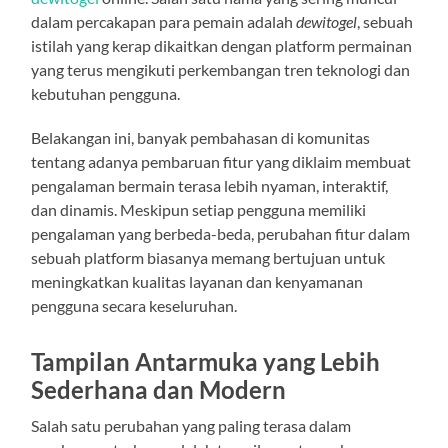
dalam percakapan para pemain adalah
dewitogel
, sebuah
istilah yang kerap dikaitkan dengan platform permainan
yang terus mengikuti perkembangan tren teknologi dan
kebutuhan pengguna.
Belakangan ini, banyak pembahasan di komunitas
tentang adanya pembaruan fitur yang diklaim membuat
pengalaman bermain terasa lebih nyaman, interaktif,
dan dinamis. Meskipun setiap pengguna memiliki
pengalaman yang berbeda-beda, perubahan fitur dalam
sebuah platform biasanya memang bertujuan untuk
meningkatkan kualitas layanan dan kenyamanan
pengguna secara keseluruhan.
Tampilan Antarmuka yang Lebih
Sederhana dan Modern
Salah satu perubahan yang paling terasa dalam